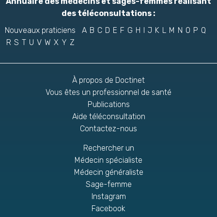
Annuaire des médecins et sages-femmes réalisant
des téléconsultations :
Nouveaux praticiens
A
B
C
D
E
F
G
H
I
J
K
L
M
N
O
P
Q
R
S
T
U
V
W
X
Y
Z
À propos de Doctinet
Vous êtes un professionnel de santé
Publications
Aide téléconsultation
Contactez-nous
Rechercher un
Médecin spécialiste
Médecin généraliste
Sage-femme
Instagram
Facebook