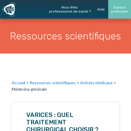
Vous êtes
Espace
Aide
professionnel de santé ?
praticiens
Ressources scientifiques
Accueil
>
Ressources scientifiques
>
Articles médicaux
>
Médecine générale
VARICES : QUEL
TRAITEMENT
CHIRURGICAL CHOISIR ?