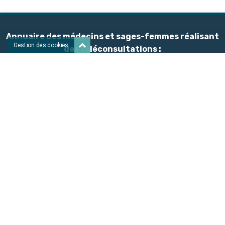
Annuaire des médecins et sages-femmes réalisant
Gestion des cookies
des téléconsultations :
Nouveaux praticiens
A
B
C
D
E
F
G
H
I
J
K
L
M
N
O
P
Q
R
S
T
U
V
W
X
Y
Z
À propos de Doctinet
Vous êtes un professionnel de santé
Publications
Aide téléconsultation
Contactez-nous
Rechercher un
Médecin spécialiste
Médecin généraliste