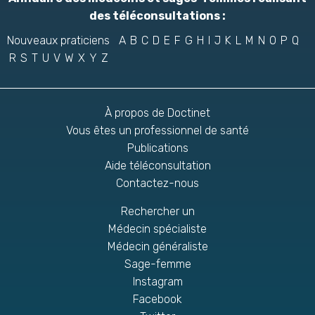
des téléconsultations :
Nouveaux praticiens
A
B
C
D
E
F
G
H
I
J
K
L
M
N
O
P
Q
R
S
T
U
V
W
X
Y
Z
À propos de Doctinet
Vous êtes un professionnel de santé
Publications
Aide téléconsultation
Contactez-nous
Rechercher un
Médecin spécialiste
Médecin généraliste
Sage-femme
Instagram
Facebook