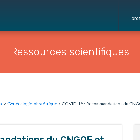
pro
Ressources scientifiques
ux
>
Gynécologie-obstétrique
>
COVID-19 : Recommandations du CNGOF
andations du CNGOF et