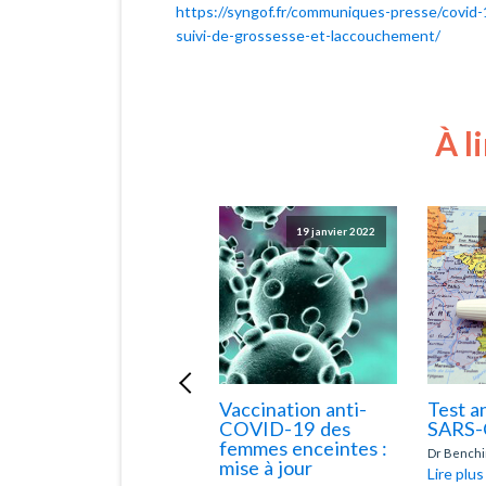
https://syngof.fr/communiques-presse/covid
suivi-de-grossesse-et-laccouchement/
À l
12 janvier 2015
19 janvier 2022
Grossesse et
Vaccination anti-
Test a
troubles
COVID-19 des
SARS-
psychiatriques
femmes enceintes :
Dr Benchi
mise à jour
Lire plus
Dr Asquier Thierry