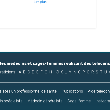
Lire plus
des médecins et sages-femmes réalisant des téléconsu
raticiens
A
B
C
D
E
F
G
H
I
J
K
L
M
N
O
P
Q
R
S
T
U
s êtes un professionnel de santé
Publications
Aide télécon
n spécialiste
Médecin généraliste
Sage-femme
Instagr