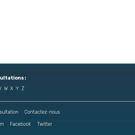
Lire plus
Lire plus
ltations :
V
W
X
Y
Z
sultation
Contactez-nous
am
Facebook
Twitter