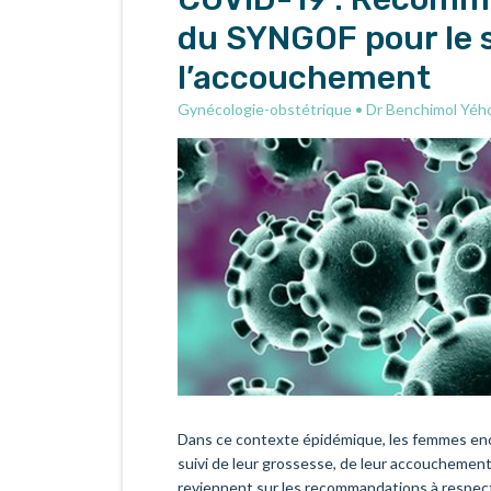
du SYNGOF pour le s
l’accouchement
Gynécologie-obstétrique
•
Dr Benchimol Yéh
Dans ce contexte épidémique, les femmes enc
suivi de leur grossesse, de leur accouchemen
reviennent sur les recommandations à respec