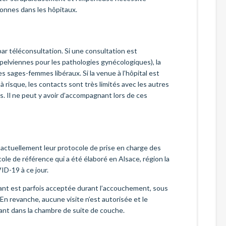
sonnes dans les hôpitaux.
 par téléconsultation. Si une consultation est
pelviennes pour les pathologies gynécologiques), la
s sages-femmes libéraux. Si la venue à l’hôpital est
à risque, les contacts sont très limités avec les autres
. Il ne peut y avoir d’accompagnant lors de ces
 actuellement leur protocole de prise en charge des
le de référence qui a été élaboré en Alsace, région la
D-19 à ce jour.
nant est parfois acceptée durant l’accouchement, sous
En revanche, aucune visite n’est autorisée et le
ant dans la chambre de suite de couche.