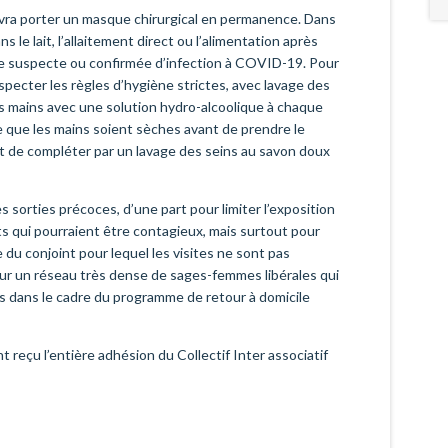
evra porter un masque chirurgical en permanence. Dans
s le lait, l’allaitement direct ou l’alimentation après
ère suspecte ou confirmée d’infection à COVID-19. Pour
specter les règles d’hygiène strictes, avec lavage des
es mains avec une solution hydro-alcoolique à chaque
e que les mains soient sèches avant de prendre le
t de compléter par un lavage des seins au savon doux
 sorties précoces, d’une part pour limiter l’exposition
ts qui pourraient être contagieux, mais surtout pour
 du conjoint pour lequel les visites ne sont pas
sur un réseau très dense de sages-femmes libérales qui
és dans le cadre du programme de retour à domicile
eçu l’entière adhésion du Collectif Inter associatif