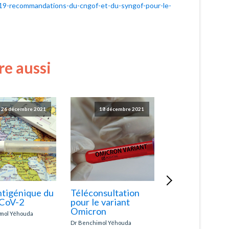
-19-recommandations-du-cngof-et-du-syngof-pour-le-
ire aussi
26 décembre 2021
18 décembre 2021
22 juille
ntigénique du
Téléconsultation
Épilation au la
CoV-2
pour le variant
grossesse
Omicron
mol Yéhouda
Dr Benchimol Yéhoud
Lire plus
Dr Benchimol Yéhouda