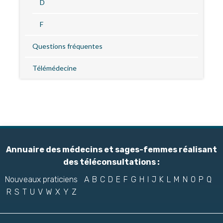
D
F
Questions fréquentes
Télémédecine
Annuaire des médecins et sages-femmes réalisant
des téléconsultations :
Nouveaux praticiens
A
B
C
D
E
F
G
H
I
J
K
L
M
N
O
P
Q
R
S
T
U
V
W
X
Y
Z