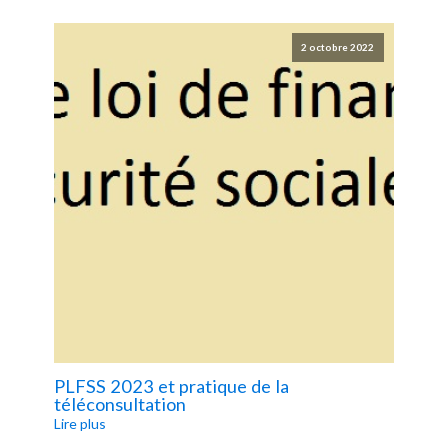
19
2 octobre 2022
PLFSS 2023 et pratique de la
Évo
téléconsultation
tél
Lire plus
Lire