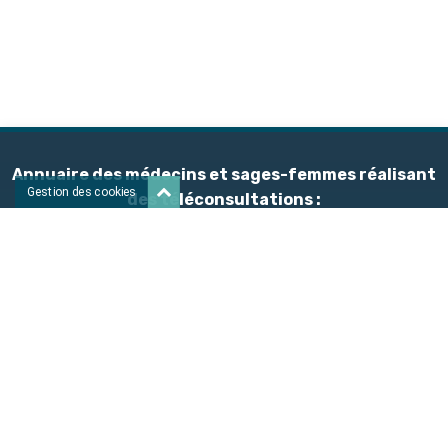
Annuaire des médecins et sages-femmes réalisant
Gestion des cookies
des téléconsultations :
Nouveaux praticiens
A
B
C
D
E
F
G
H
I
J
K
L
M
N
O
P
Q
R
S
T
U
V
W
X
Y
Z
À propos de Doctinet
Vous êtes un professionnel de santé
Publications
Aide téléconsultation
Contactez-nous