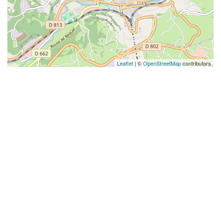
Leaflet
| ©
OpenStreetMap
contributors