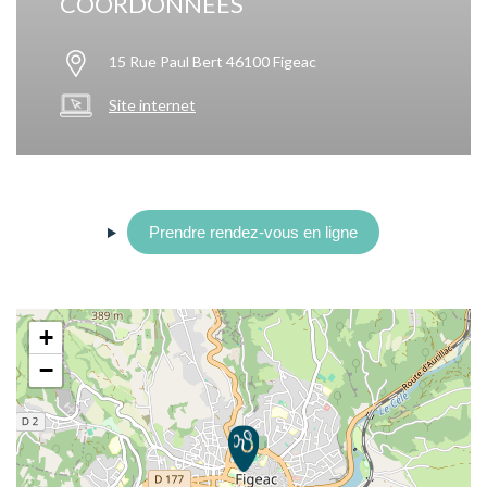
COORDONNÉES
15 Rue Paul Bert 46100 Figeac
Site internet
Prendre rendez-vous en ligne
+
−