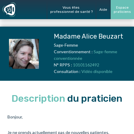
Vous êtes
Espace
Aide
professionnel de santé ?
praticiens
Madame Alice Beuzart
Sage-Femme
Conventionnement :
Sage-femme
conventionnée
N° RPPS :
10101162492
Consultation :
Vidéo disponible
Description
du praticien
Bonjour,
Je ne prends actuellement pas de nouvelles patientes.