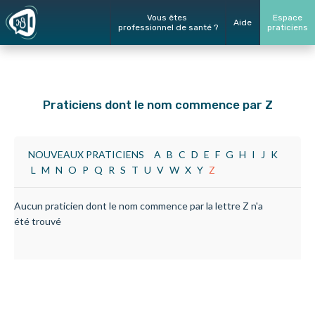
Vous êtes
Espace
Aide
professionnel de santé ?
praticiens
Praticiens dont le nom commence par Z
NOUVEAUX PRATICIENS
A
B
C
D
E
F
G
H
I
J
K
L
M
N
O
P
Q
R
S
T
U
V
W
X
Y
Z
Aucun praticien dont le nom commence par la lettre Z n'a
été trouvé