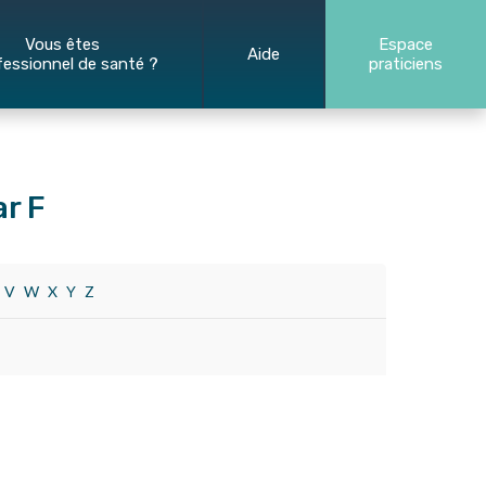
Vous êtes
Espace
Aide
fessionnel de santé ?
praticiens
r F
V
W
X
Y
Z