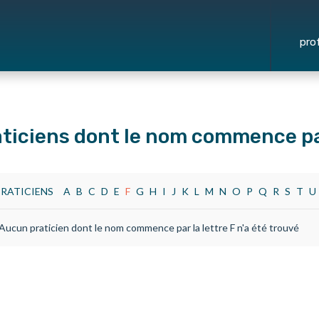
pro
aticiens dont le nom commence pa
RATICIENS
A
B
C
D
E
F
G
H
I
J
K
L
M
N
O
P
Q
R
S
T
U
Aucun praticien dont le nom commence par la lettre F n'a été trouvé